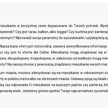
ieszkanie w korzystnej cenie dopasowane do Twoich potrzeb. Wyobr
 łazienek? Czy jest taras, balkon, albo loggia? Czy kuchnia jest zamk
emnym? Wprowadź swoje parametry do wyszukiwarki i uzyskaj listę spe
asza baza ofert jest różnorodna, zawiera zweryfikowane informacje o
z czy jest to oferta dla Ciebie. Mieszkania mogą znajdować się w 
owe, dwupokojowe, trzypokojowe, w zależności od wielkości mogą mie
u? Na naszej stronie z pewnością znajdziesz mieszkanie swoich mar
entrum miasta, możesz zdecydować się na mieszkanie w odnowionym s
 w pobliżu metra albo na obrzeżach miasta. Ciekawą opcją są lokale
 czy odpowiada Ci mieszkanie na wyższym piętrze czy parterze, któ
aprawdę wiele. Jesteśmy gotowi spełnić Twoje najrozmaitsze życzenia!