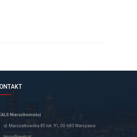
ONTAKT
EALS Nieruchomości
ul. Marszałkowska 85 lok. 91, 00-683 Warszawa
biuro@reals.pl