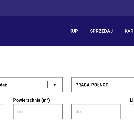
KUP
SPRZEDAJ
KAR
daż
PRAGA-PÓŁNOC
2
Powierzchnia (m
)
L