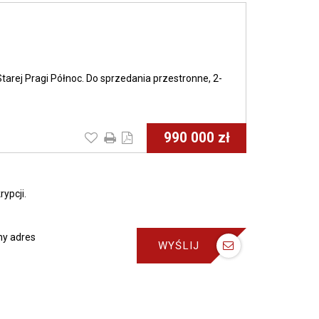
arej Pragi Północ. Do sprzedania przestronne, 2-
990 000 zł
ypcji.
y adres
WYŚLIJ