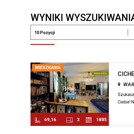
WYNIKI WYSZUKIWANI
10 Pozycji
MIESZKANIA
CICHE
WAR
Szukasz 
Ciebie! N
69,16
3
1885
OpenStreetMap
| ©
Leaflet
2
m