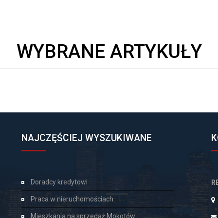
WYBRANE ARTYKUŁY
NAJCZĘŚCIEJ WYSZUKIWANE
K
Doradcy kredytowi
R
Praca w nieruchomościach
Mieszkania na sprzedaż Mokotów