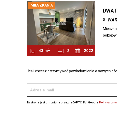
MIESZKANIA
DWA 
WAR
Mieszkan
pokojowe
2
43 m
2
2022
OpenStreetMap
| ©
Leaflet
Jeśli chcesz otrzymywać powiadomienia o nowych oferta
Ta strona jest chroniona przez reCAPTCHA i Google
Polityka pry