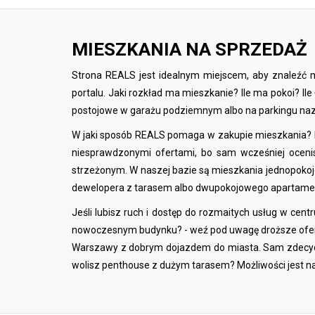
MIESZKANIA NA SPRZEDAŻ
Strona REALS jest idealnym miejscem, aby znaleźć m
portalu. Jaki rozkład ma mieszkanie? Ile ma pokoi? Ile
postojowe w garażu podziemnym albo na parkingu nazi
W jaki sposób REALS pomaga w zakupie mieszkania? N
niesprawdzonymi ofertami, bo sam wcześniej ocenis
strzeżonym. W naszej bazie są mieszkania jednopokoj
dewelopera z tarasem albo dwupokojowego apartament
Jeśli lubisz ruch i dostęp do rozmaitych usług w c
nowoczesnym budynku? - weź pod uwagę droższe oferty
Warszawy z dobrym dojazdem do miasta. Sam zdecyduj
wolisz penthouse z dużym tarasem? Możliwości jest n