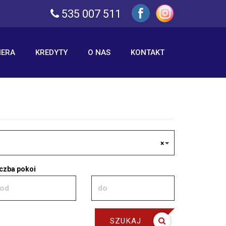
535 007 511
IERA
KREDYTY
O NAS
KONTAKT
×
iczba pokoi
SZUKAJ