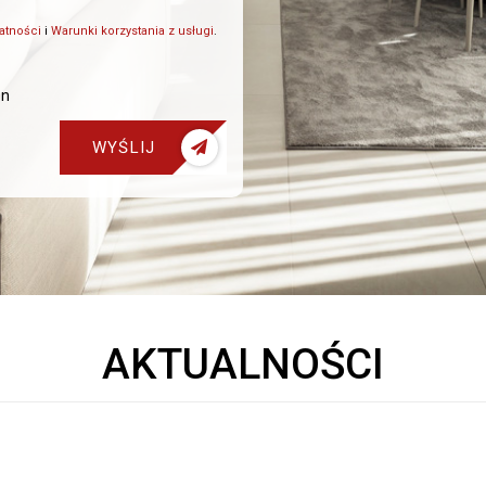
watności
i
Warunki korzystania z usługi
.
on
WYŚLIJ
AKTUALNOŚCI