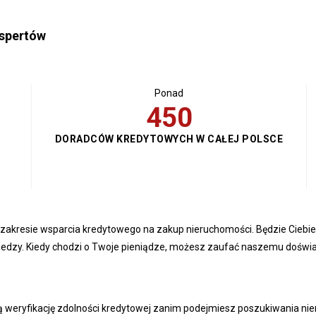
kspertów
Ponad
500
DORADCÓW KREDYTOWYCH W CAŁEJ POLSCE
w zakresie wsparcia kredytowego na zakup nieruchomości. Będzie Cieb
iedzy. Kiedy chodzi o Twoje pieniądze, możesz zaufać naszemu doświa
 weryfikację zdolności kredytowej zanim podejmiesz poszukiwania nieru