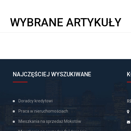
WYBRANE ARTYKUŁY
NAJCZĘŚCIEJ WYSZUKIWANE
K
Doradcy kredytowi
R
Praca w nieruchomościach
Mieszkania na sprzedaż Mokotów