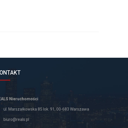
ONTAKT
EALS Nieruchomości
ul. Marszałkowska 85 lok. 91, 00-683 Warszawa
biuro@reals.pl