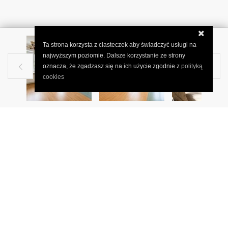
Ta strona korzysta z ciasteczek aby świadczyć usługi na
najwyższym poziomie. Dalsze korzystanie ze strony
oznacza, że zgadzasz się na ich użycie zgodnie z
polityką


cookies
WARSZAWA, TUMSKA
DWA POKOJE W KAMIENICY!
Mieszkanie przy parku Kombatantów blisko PKP Stare Włochy!
Kamienica z 1938 roku w trakcie kompleksowego remontu.