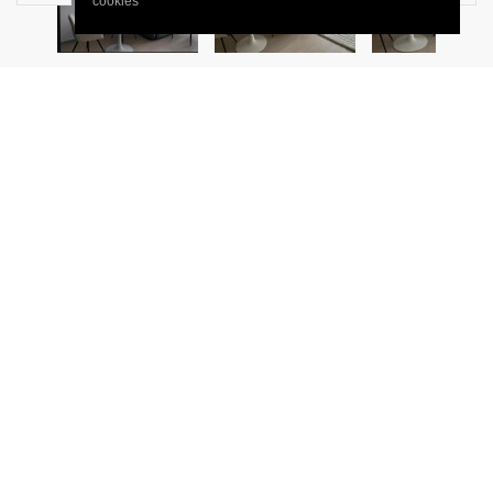
cookies
WARSZAWA, OKRĄG
Powiśle 2 pokoje przy parku
Najemca nie płaci prowizji!
Powiśle | ul. Okrąg | 2 pokoje | 38 m²| balkon | piwnica | park
Do wynajęcia komfortowe, dwupokojowe mieszkanie o
powierzchni 38 m², zlokalizowane przy ul. Okrąg 6 na
warszawskim Powiślu.