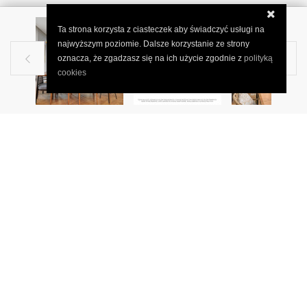
Ta strona korzysta z ciasteczek aby świadczyć usługi na
najwyższym poziomie. Dalsze korzystanie ze strony
oznacza, że zgadzasz się na ich użycie zgodnie z
polityką


cookies
WARSZAWA, BARSKA
LUX Apartament- Stara Ochota-
4pok.+ 2 balkony.
STARA OCHOTA , luksusowy, 4- pokojowy apartament znajdujący
się na 4. piętrze w 8- kondygnacyjnym, prestiżowym budynku
apartamentowym z 2021 r.