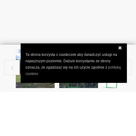
Ta strona korzysta z ciasteczek aby świadczyć usługi na
najwyższym poziomie. Dalsze korzystanie ze strony
oznacza, że zgadzasz się na ich użycie zgodnie z
polityką


cookies
WARSZAWA, WŁADYSŁAWA BRONIEWSKIEGO (1)
Piękna działka dla szukających
ciszy w Wesołej